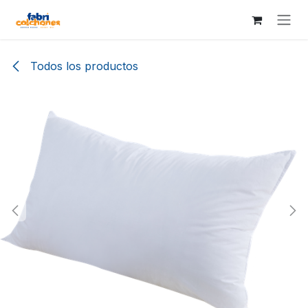
Ir al contenido
Todos los productos