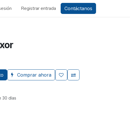
 sesión
Registrar entrada
Contáctanos
xor
to
Comprar ahora
e 30 días