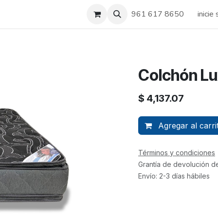
Sucursales
Promociones
Empleos
961 617 8650
inicie
Colchón Lu
$
4,137.07
Agregar al carri
Términos y condiciones
Grantía de devolución d
Envío: 2-3 días hábiles